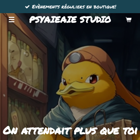
Evènements réguliers en boutique!
Passer
au
PSYAIEAIE STUDIO
contenu
principal
On attendait plus que toi