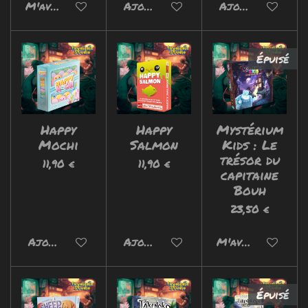
M'avertir si disponible
Ajouter au panier
Ajouter au pani
Épuisé
Happy
Happy
Mystérium
Mochi
Salmon
Kids : Le
trésor du
11,90 €
11,90 €
capitaine
Bouh
23,50 €
Ajouter au panier
Ajouter au panier
M'avertir si disp
Épuisé