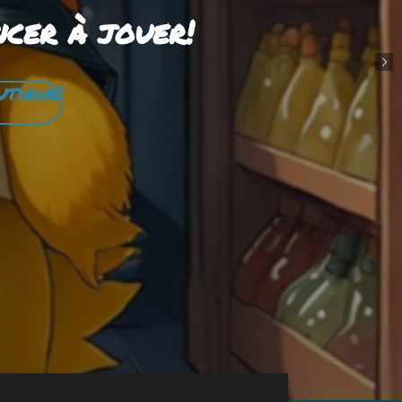
ncer à jouer!
utique!