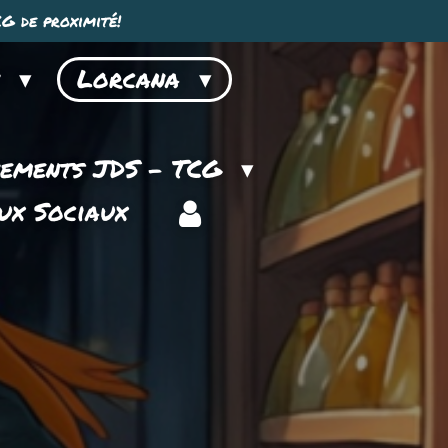
G de proximité!
n
Lorcana
nements JDS - TCG
ux Sociaux