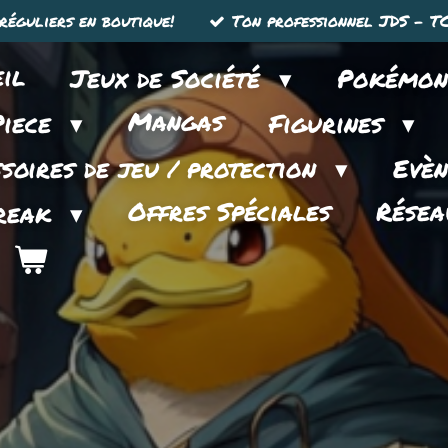
réguliers en boutique!
Ton professionnel JDS - TC
il
Jeux de Société
Pokémo
Mangas
Piece
Figurines
soires de jeu / protection
Evè
Offres Spéciales
Résea
reak