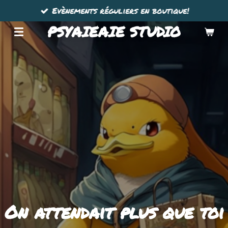
Evènements réguliers en boutique!
Passer
au
PSYAIEAIE STUDIO
contenu
principal
On attendait plus que toi