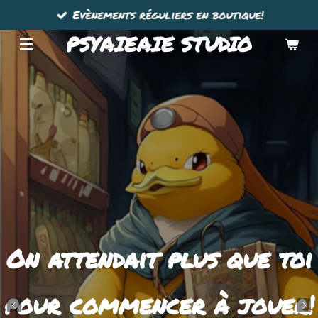
Evènements réguliers en boutique!
Passer
au
PSYAIEAIE STUDIO
contenu
principal
On attendait plus que toi
pour commencer à jouer!