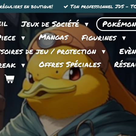
réguliers en boutique!
Ton professionnel JDS - TC
il
Jeux de Société
Pokémo
Mangas
Piece
Figurines
soires de jeu / protection
Evè
Offres Spéciales
Résea
reak