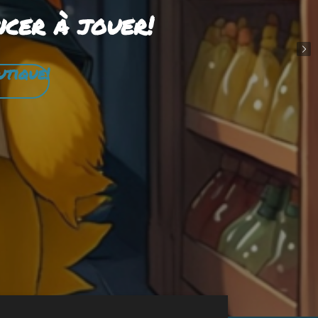
ncer à jouer!
utique!