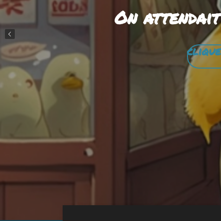
On attendait
clique