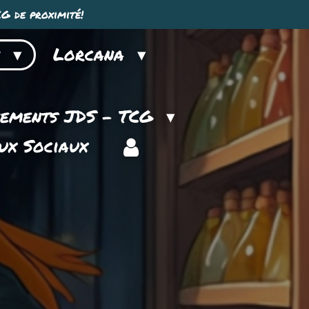
G de proximité!
n
Lorcana
nements JDS - TCG
ux Sociaux