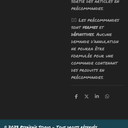
sortie des articles en
précommandes.
🧙‍♂️ Les précommandes
sont
fermes
et
définitives
. Aucune
demande d’annulation
ne pourra être
formulée pour une
commande contenant
des produits en
précommandes.
P
P
P
P
a
a
a
a
r
r
r
r
t
t
t
t
a
a
a
a
g
g
g
g
e
e
e
e
© 2023 Psyaïeaïe Studio - Tous droits réservés