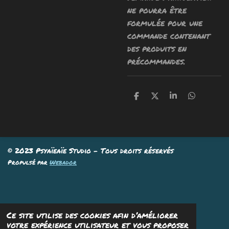
ne pourra être
formulée pour une
commande contenant
des produits en
précommandes.
P
P
P
P
a
a
a
a
r
r
r
r
t
t
t
t
a
a
a
a
g
g
g
g
e
e
e
e
© 2023 Psyaïeaïe Studio - Tous droits réservés
r
r
r
r
Propulsé par
Webador
Ce site utilise des cookies afin d’améliorer
votre expérience utilisateur et vous proposer