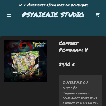
Evènements réguliers en boutique!
Passer
au
PSYAIEAIE STUDIO
contenu
principal
Coffret
Pomdrapi V
39,90 €
Ouverture ou
Scellé?
Certains coffrets
commandés neufs nous
arrivent parfois un peu