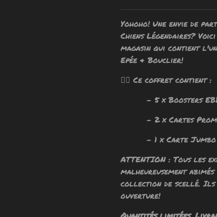
Yohoho! Une envie de par
Chiens Légendaires? Voici
magasin qui contient l'un
Epée & Bouclier!
🧙‍♂️ Ce coffret contient :
- 5 x Boosters EB12.
- 2 x Cartes Promoti
- 1 x Carte Jumbo
ATTENTION : Tous les exe
malheureusement abimés 
collection de scellé. Ils
ouverture!
Quantités limitées. Livra