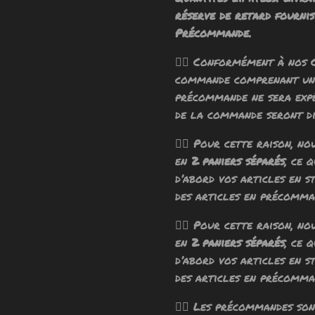
réserve de retard fournis
Précommande.
🧙‍♂️ Conformément à nos 
commande comprenant un 
précommande ne sera exp
de la commande seront di
🧙‍♂️ Pour cette raison, n
en
2 paniers séparés
, ce 
d’abord vos articles en s
des articles en précomma
🧙‍♂️ Pour cette raison, n
en
2 paniers séparés
, ce 
d’abord vos articles en s
des articles en précomma
🧙‍♂️ Les précommandes so