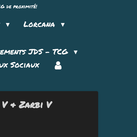
G de proximité!
n
Lorcana
nements JDS - TCG
ux Sociaux
 V & Zarbi V