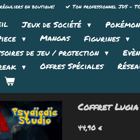
réguliers en boutique!
Ton professionnel JDS - TC
il
Jeux de Société
Pokémo
Mangas
Piece
Figurines
soires de jeu / protection
Evè
Offres Spéciales
Résea
reak
Coffret Lugia
44,90 €