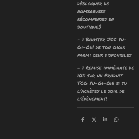
débloquer de
nombreuses
récompenses en
boutique!)
- 1 Booster JCC Yu-
Gi-Oh! de ton choix
parmi ceux disponibles
- 1 Remise immédiate de
10% sur un Produit
TCG Yu-Gi-Oh! si tu
l'achètes le soir de
l'évènement!
P
P
P
P
a
a
a
a
r
r
r
r
t
t
t
t