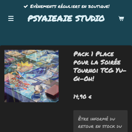
Evènements réguliers en boutique!
Passer
au
PSYAIEAIE STUDIO
contenu
principal
Pack 1 Place
pour la Soirée
Tournoi TCG Yu-
Gi-Oh!
14,90 €
Être informé du
retour en stock du