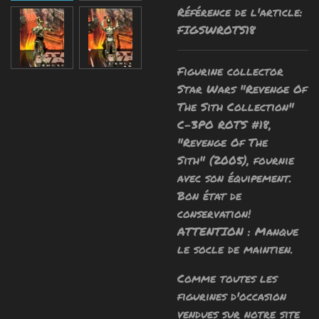
Référence de l'article:
FIGSWROTS18
Figurine collector
Star Wars "Revenge Of
The Sith Collection"
C-3PO ROTS #18,
"Revenge Of The
Sith" (2005), fournie
avec son équipement.
Bon état de
conservation!
ATTENTION : Manque
le socle de maintien.
Comme toutes les
figurines d'occasion
vendues sur notre site