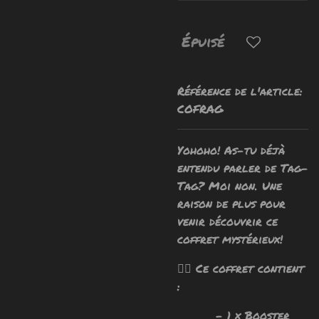
Épuisé
Référence de l'article:
COFRAG
Yohoho! As-tu déjà
entendu parler de Tag-
Tag? Moi non. Une
raison de plus pour
venir découvrir ce
coffret mystérieux!
🧙‍♂️ Ce coffret contient
:
- 1 x Booster