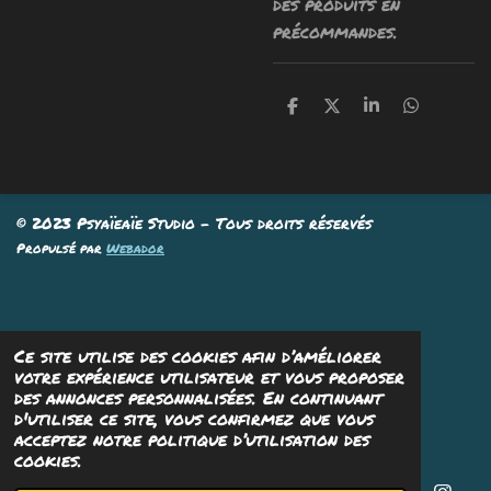
des produits en
précommandes.
P
P
P
P
a
a
a
a
r
r
r
r
t
t
t
t
a
a
a
a
g
g
g
g
e
e
e
e
© 2023 Psyaïeaïe Studio - Tous droits réservés
r
r
r
r
Propulsé par
Webador
Ce site utilise des cookies afin d’améliorer
votre expérience utilisateur et vous proposer
des annonces personnalisées. En continuant
d'utiliser ce site, vous confirmez que vous
acceptez notre politique d’utilisation des
cookies.