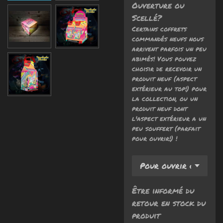
Ouverture ou
Scellé?
Certains coffrets
commandés neufs nous
arrivent parfois un peu
abimés! Vous pouvez
choisir de recevoir un
produit neuf (aspect
extérieur au top!) pour
la collection, ou un
produit neuf dont
l'aspect extérieur a un
peu souffert (parfait
pour ouvrir!) !
Être informé du
retour en stock du
produit