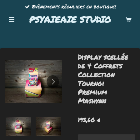
Evènements réguliers en boutique!
Passer
au
PSYAIEAIE STUDIO
contenu
principal
Display scellée
de 4 Coffrets
Collection
Tournoi
Premium
Mashynn
193,60 €