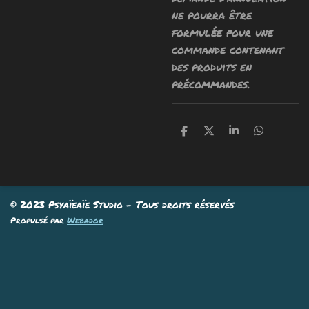
ne pourra être
formulée pour une
commande contenant
des produits en
précommandes.
P
P
P
P
a
a
a
a
r
r
r
r
t
t
t
t
a
a
a
a
g
g
g
g
e
e
e
e
© 2023 Psyaïeaïe Studio - Tous droits réservés
r
r
r
r
Propulsé par
Webador