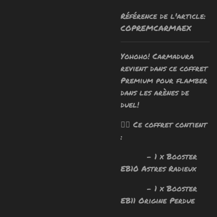
Référence de l'article:
COPREMCARMAEX
Yohoho! Carmadura
revient dans ce coffret
Premium pour flamber
dans les arènes de
duel!
🧙‍♂️ Ce coffret contient
:
- 1 x Booster
EB10 Astres Radieux
- 1 x Booster
EB11 Origine Perdue