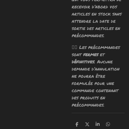
recevoir d’abord vos
articles en stock sans
attendre la date de
sortie des articles en
précommandes.
🧙‍♂️ Les précommandes
sont
fermes
et
définitives
. Aucune
demande d’annulation
ne pourra être
formulée pour une
commande contenant
des produits en
précommandes.
P
P
P
P