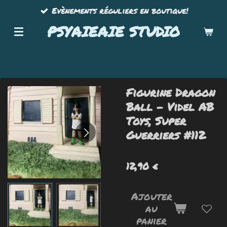
Evènements réguliers en boutique!
Passer
au
PSYAIEAIE STUDIO
contenu
principal
Figurine Dragon
Ball - Videl AB
Toys, Super
Guerriers #112
12,90 €
Ajouter
au
panier