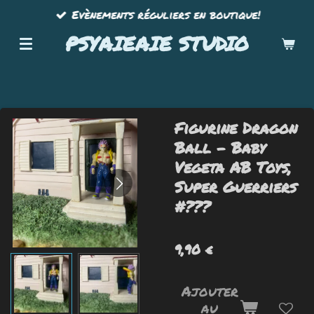
Evènements réguliers en boutique!
Passer
au
PSYAIEAIE STUDIO
contenu
principal
Figurine Dragon
Ball - Baby
Vegeta AB Toys,
Super Guerriers
#???
9,90 €
Ajouter
au