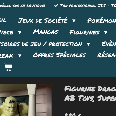
réguliers en boutique!
Ton professionnel JDS - TC
il
Jeux de Société
Pokémo
Mangas
Piece
Figurines
soires de jeu / protection
Evè
Offres Spéciales
Résea
reak
Figurine Drag
AB Toys, Supe
9,90 €