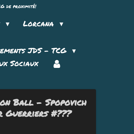
G de proximité!
n
Lorcana
nements JDS - TCG
ux Sociaux
on Ball - Spopovich
r Guerriers #???