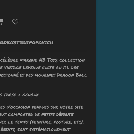
IGDBABTSGSPOPOVICH
a célèbre marque AB Toys, collection
e vintage devenue culte au fil des
passionné.es des figurines Dragon Ball
 torse + genoux
s d'occasion vendues sur notre site
 peut comporter de
petits défauts
ec le temps (peinture, posture, etc).
résents, sont systématiquement