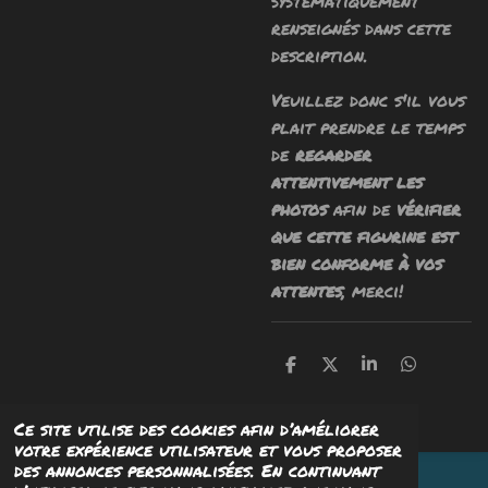
systématiquement
renseignés dans cette
description.
Veuillez donc s'il vous
plait prendre le temps
de
regarder
attentivement les
photos
afin de
vérifier
que cette figurine est
bien conforme à vos
attentes
, merci!
P
P
P
P
a
a
a
a
r
r
r
r
t
t
t
t
Ce site utilise des cookies afin d’améliorer
a
a
a
a
votre expérience utilisateur et vous proposer
g
g
g
g
des annonces personnalisées. En continuant
e
e
e
e
© 2023 Psyaïeaïe Studio - Tous droits réservés