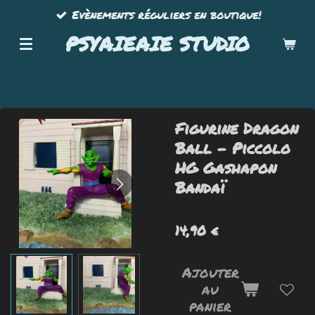
Evènements réguliers en boutique!
Passer
au
PSYAIEAIE STUDIO
contenu
principal
Figurine Dragon
Ball - Piccolo
HG Gashapon
Bandaï
14,90 €
Ajouter
au
panier