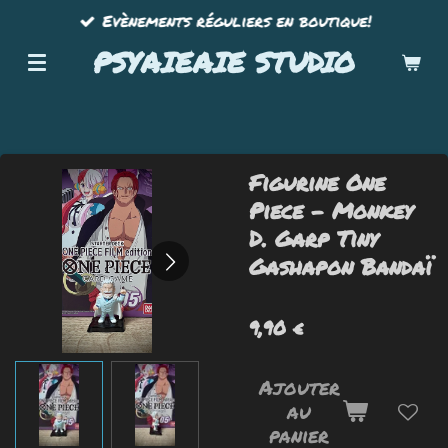
Evènements réguliers en boutique!
Passer
au
PSYAIEAIE STUDIO
contenu
principal
Figurine One
Piece - Monkey
D. Garp Tiny
Gashapon Bandaï
9,90 €
Ajouter
au
panier