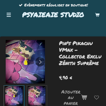
Evènements réguliers en boutique!
Passer
au
PSYAIEAIE STUDIO
contenu
principal
Pin's Pikachu
VMax -
Collector Exclu
Zénith Suprême
4,90 €
Ajouter
au
panier