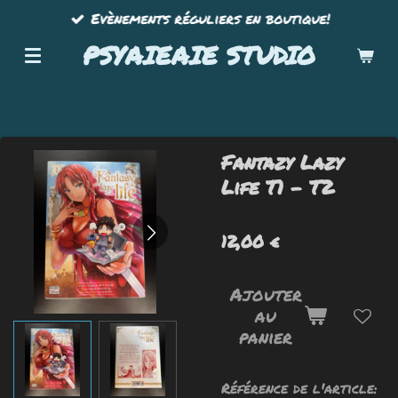
Evènements réguliers en boutique!
Passer
au
PSYAIEAIE STUDIO
contenu
principal
Fantazy Lazy
Life T1 - T2
12,00 €
Ajouter
au
panier
Référence de l'article: