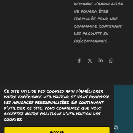
demande d’annulation
ne pourra être
formulée pour une
commande contenant
des produits en
précommandes.
P
P
P
P
a
a
a
a
r
r
r
r
t
t
t
t
a
a
a
a
g
g
g
g
Ce site utilise des cookies afin d’améliorer
e
e
e
e
© 2023 Psyaïeaïe Studio - Tous droits réservés
r
r
r
r
votre expérience utilisateur et vous proposer
Propulsé par
Webador
des annonces personnalisées. En continuant
d'utiliser ce site, vous confirmez que vous
acceptez notre politique d’utilisation des
cookies.
Accord