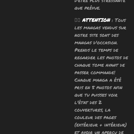
d'être plus stressante
que prévue.
🧙‍♂️
ATTENTION
: Tous
les mangas vendus sur
notre site sont des
mangas d'occasion.
Prends le temps de
regarder les photos de
chaque tome avant de
passer commande!
Chaque manga a été
pris en 5 photos afin
que tu puisses voir
l'état des 2
couvertures, la
couleur des pages
(extérieur + intérieur)
et avoir un apercu de