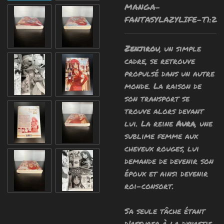
MANGA-
FANTASYLAZYLIFE-T1:2
Zenjirou
, un simple
cadre, se retrouve
propulsé dans un autre
monde. La raison de
son transport se
trouve alors devant
lui. La reine
Aura
, une
sublime femme aux
cheveux rouges, lui
demande de devenir son
époux et ainsi devenir
roi-consort.
Sa seule tâche étant
d'assurer à la dynastie