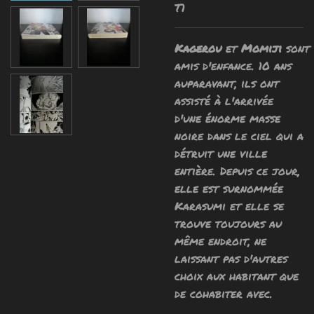
T1
Kagerou
et
Momiji
sont
amis d'enfance. 10 ans
auparavant, ils ont
assisté à l'arrivée
d'une énorme masse
noire dans le ciel qui a
détruit une ville
entière. Depuis ce jour,
elle est surnommée
Karasumi et elle se
trouve toujours au
même endroit, ne
laissant pas d'autres
choix aux habitant que
de cohabiter avec.