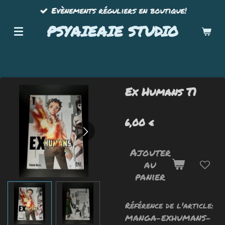
Evènements réguliers en boutique!
Passer
au
PSYAIEAIE STUDIO
contenu
principal
Ex Humans T1
6,00 €
Ajouter
au
panier
Référence de l'article:
MANGA-EXHUMANS-