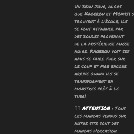
Un beau jour, alors
que
Kagerou
et
Momiji
s
trouvent à l'école, ils
se font attaquer par
des boules provenant
de la mystérieuse masse
noire.
Kagerou
voit ses
amis se faire tuer sur
le coup et pire encore
arrive quand ils se
transforment en
monstres prêt à le
tuer!
🧙‍♂️
ATTENTION
: Tous
les mangas vendus sur
notre site sont des
mangas d'occasion.