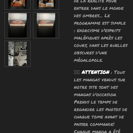
de la réalité pour
entrer dans
le monde
des ombres
... Le
programme est simple
:
exorcisme d'esprits
maléfiques
après les
cours, dans les ruelles
obscures d'une
mégalopole.
🧙‍♂️
ATTENTION
: Tous
les mangas vendus sur
notre site sont des
mangas d'occasion.
Prends le temps de
regarder les photos de
chaque tome avant de
passer commande!
Chaque manga a été