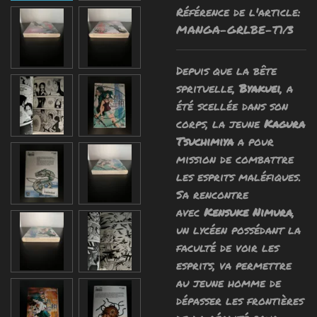
Référence de l'article:
MANGA-GRLBE-T1/3
Depuis que la
bête
sprituelle
,
Byakuei
, a
été
scellée
dans son
corps, la jeune
Kagura
Tsuchimiya
a pour
mission de
combattre
les esprits maléfiques
.
Sa rencontre
avec
Kensuke
Nimura
,
un lycéen possédant la
faculté de
voir les
esprits
, va permettre
au jeune homme de
dépasser les frontières