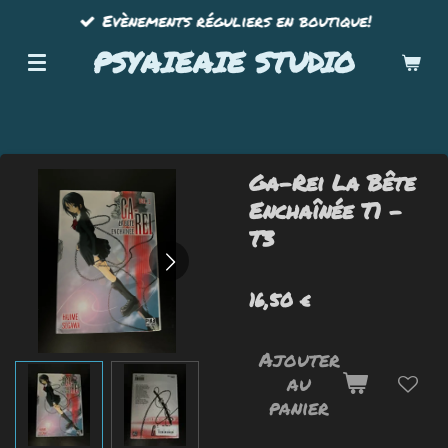
Evènements réguliers en boutique!
Passer
au
PSYAIEAIE STUDIO
contenu
principal
Ga-Rei La Bête
Enchaînée T1 -
T3
16,50 €
Ajouter
au
panier