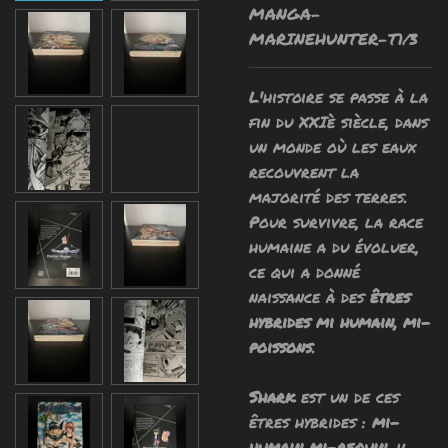
MANGA-
MARINEHUNTER-T1/3
L'histoire se passe à la
fin du
XXIè siècle
, dans
un monde où les eaux
recouvrent la
majorité des terres.
Pour survivre, la race
humaine a du évoluer,
ce qui a donné
naissance à des
êtres
hybrides mi humain, mi-
poissons
.
Shark
est un de ces
êtres hybrides :
mi-
humain mi-requin
, il