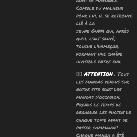
ainsi sa puissance.
Comble du malheur
pour lui, il se retrouve
lié à la
jeune
Guppi
qui, après
qu'il l'ait sauvé,
touche l'hameçon,
formant une chaîne
invisible entre eux.
🧙‍♂️
ATTENTION
: Tous
les mangas vendus sur
notre site sont des
mangas d'occasion.
Prends le temps de
regarder les photos de
chaque tome avant de
passer commande!
Chaque manga a été