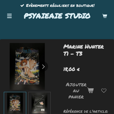
Evènements réguliers en boutique!
Passer
au
PSYAIEAIE STUDIO
contenu
principal
Marine Hunter
T1 - T3
18,00 €
Ajouter
au
panier
Référence de l'article: