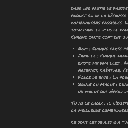
Dans une partie de Fantas
paquet ou de la défausse
combinaisons possibles. L
totalisant le plus de poin
Chaque carte contient qu
Nom : C
haque carte p
Famille :
C
haque fami
existe dix familles : 
Artefact, Créature, T
Force de base :
L
a for
Bonus ou Malus :
C
ha
un malus qui dépend d
Tu as le choix : il n’exi
la meilleure combinaison 
Ce sont les seules qui t'