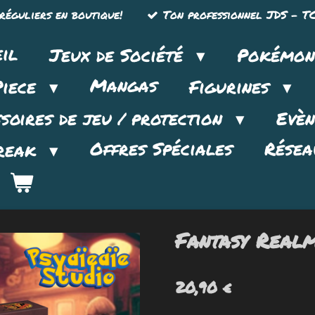
réguliers en boutique!
Ton professionnel JDS - TC
il
Jeux de Société
Pokémo
Mangas
Piece
Figurines
soires de jeu / protection
Evè
Offres Spéciales
Résea
reak
Fantasy Realm
20,90 €