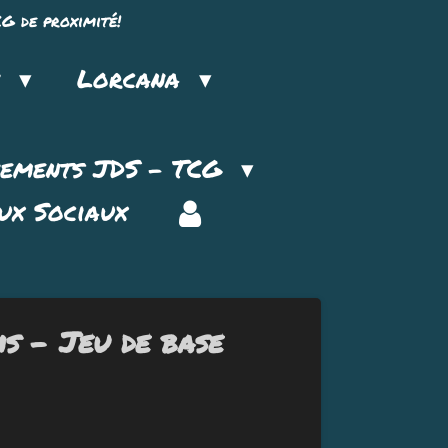
G de proximité!
n
Lorcana
nements JDS - TCG
ux Sociaux
s - Jeu de base