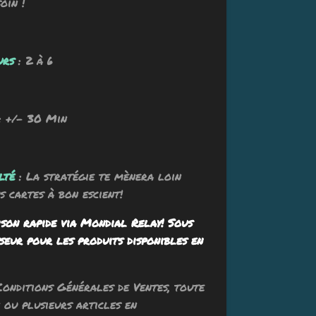
oin !
urs
: 2 à 6
: +/- 30 Min
lté
: La stratégie te mènera loin
s cartes à bon escient!
ison rapide via Mondial Relay! Sous
seur pour les produits disponibles en
Conditions Générales de Ventes, toute
ou plusieurs articles en