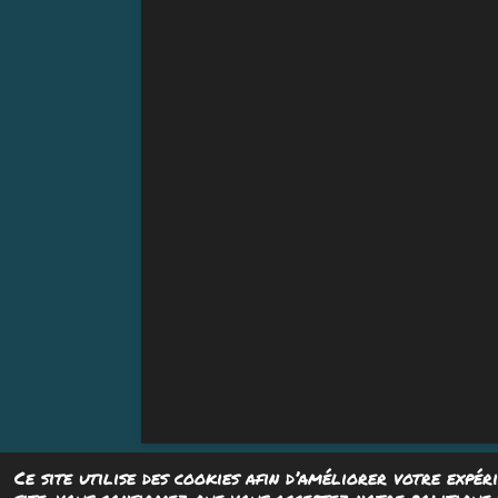
Ce site utilise des cookies afin d’améliorer votre expér
© 2023 Psyaïeaïe Studio - Tous droits rés