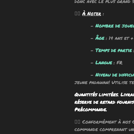
donc avec le plus grand s
🧙‍♂️
À Noter
:
-
Nombre de joue
-
Âge
: 14 ans et +
-
Temps de partie
-
Langue
: FR
-
Niveau de difficu
jeune padawan! Utilise te
Quantités limitées. Livra
réserve de retard fournis
Précommande.
🧙‍♂️ Conformément à nos 
commande comprenant un 