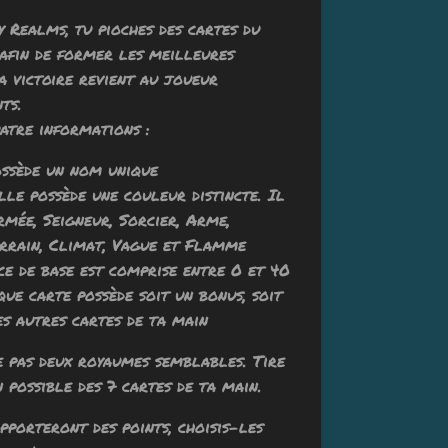
y Realms, tu pioches des cartes du
 afin de former les meilleures
a victoire revient au joueur
ts.
atre informations :
ossède un nom unique
lle possède une couleur distincte. Il
Armée, Seigneur, Sorcier, Arme,
errain, Climat, Vague et Flamme
ce de base est comprise entre 0 et 40
que carte possède soit un bonus, soit
es autres cartes de ta main
ste pas deux royaumes semblables. Tire
possible des 7 cartes de ta main.
apporteront des points, choisis-les