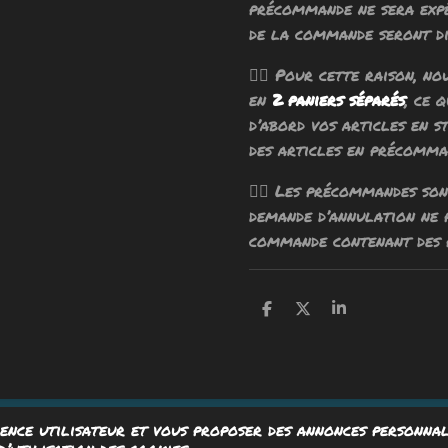
précommande ne sera exp
de la commande seront di
🧙‍♂️ Pour cette raison, n
en
2 paniers séparés
, ce 
d’abord vos articles en s
des articles en précomma
🧙‍♂️ Les précommandes so
demande d’annulation ne
commande contenant des 
P
P
P
a
a
a
r
r
r
t
t
t
a
a
a
g
g
g
e
e
e
r
r
r
ience utilisateur et vous proposer des annonces personnal
ervés