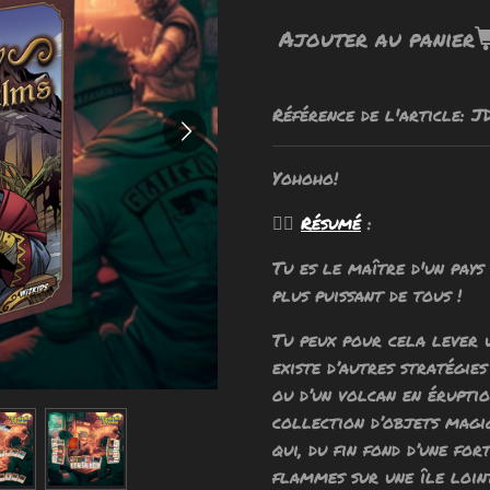
Ajouter au panier
Référence de l'article:
J
Yohoho!
🧙‍♂️
Résumé
:
Tu es le maître d'un pays
plus puissant de tous !
Tu peux pour cela lever 
existe d’autres stratégie
ou d’un volcan en éruptio
collection d’objets magi
qui, du fin fond d’une fo
flammes sur une île lointa