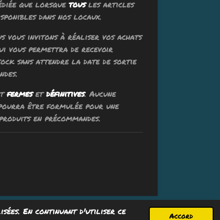
édiée que lorsque
tous
les articles
sponibles dans nos locaux.
ous vous invitons à réaliser vos achats
qui vous permettra de recevoir
tock sans attendre la date de sortie
ndes.
nt
fermes
et
définitives
. Aucune
 pourra être formulée pour une
produits en précommandes.
isées. En continuant d'utiliser ce
Propulsé par
Webador
Accord