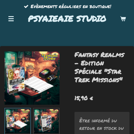
Evènements réguliers en boutique!
Passer
au
PSYAIEAIE STUDIO
contenu
principal
Fantasy Realms
- Edition
Spéciale "Star
Trek Missions"
15,90 €
Être informé du
retour en stock du