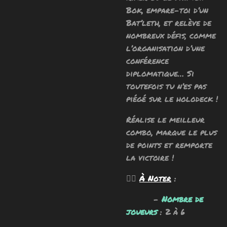
Bok, empare-toi d’un
Bat’leth, et relève de
nombreux défis, comme
l’organisation d’une
conférence
diplomatique… Si
toutefois tu n’es pas
piégé sur le holodeck !
Réalise le meilleur
combo, marque le plus
de points et remporte
la victoire !
🧙‍♂️
À Noter
:
-
Nombre de
joueurs
: 2 à 6