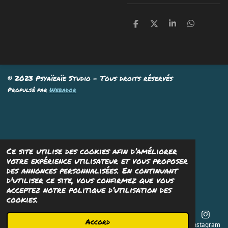
P
P
P
P
a
a
a
a
r
r
r
r
t
t
t
t
a
a
a
a
g
g
g
g
e
e
e
e
© 2023 Psyaïeaïe Studio - Tous droits réservés
r
r
r
r
Propulsé par
Webador
Ce site utilise des cookies afin d’améliorer
votre expérience utilisateur et vous proposer
des annonces personnalisées. En continuant
d'utiliser ce site, vous confirmez que vous
acceptez notre politique d’utilisation des
cookies.
Accord
E-mail
Téléphone
Carte
Instagram