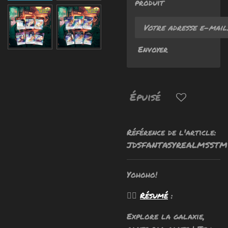
produit
Envoyer
Épuisé
Référence de l'article:
JDSFANTASYREALMSSTM
Yohoho!
🧙‍♂️
Résumé
:
Explore la galaxie,