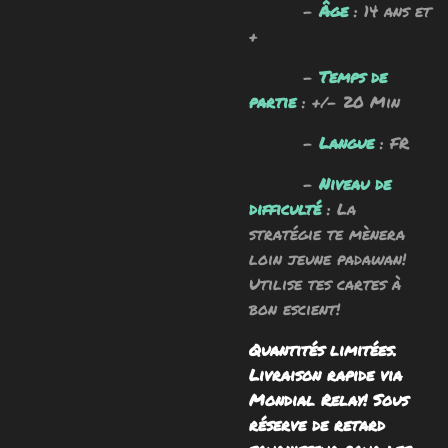
-
Âge
: 14 ans et
+
-
Temps de
partie
: +/- 20 Min
-
Langue
: FR
-
Niveau de
difficulté
: La
stratégie te mènera
loin jeune padawan!
Utilise tes cartes à
bon escient!
Quantités limitées.
Livraison rapide via
Mondial Relay! Sous
réserve de retard