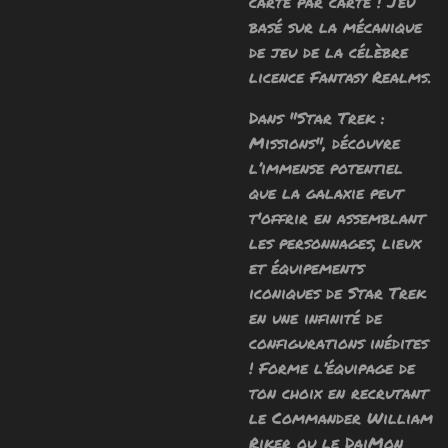
carte par carte ! Jeu
basé sur la mécanique
de jeu de la célèbre
licence Fantasy Realms.
Dans
"
Star Trek :
Missions", découvre
l’immense potentiel
que la galaxie peut
t'offrir en assemblant
les personnages, lieux
et équipements
iconiques de Star Trek
en une infinité de
configurations inédites
! Forme l’équipage de
ton choix en recrutant
le Commander William
Riker ou le DaiMon