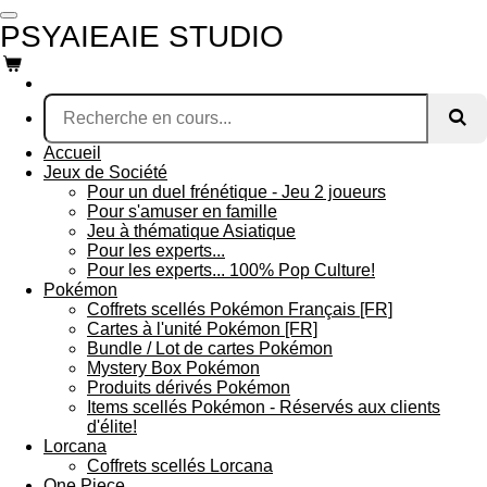
Passer
PSYAIEAIE STUDIO
au
contenu
principal
Accueil
Jeux de Société
Pour un duel frénétique - Jeu 2 joueurs
Pour s'amuser en famille
Jeu à thématique Asiatique
Pour les experts...
Pour les experts... 100% Pop Culture!
Pokémon
Coffrets scellés Pokémon Français [FR]
Cartes à l'unité Pokémon [FR]
Bundle / Lot de cartes Pokémon
Mystery Box Pokémon
Produits dérivés Pokémon
Items scellés Pokémon - Réservés aux clients
d'élite!
Lorcana
Coffrets scellés Lorcana
One Piece