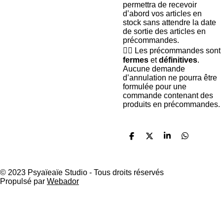
permettra de recevoir
d’abord vos articles en
stock sans attendre la date
de sortie des articles en
précommandes.
🧙‍♂️ Les précommandes sont
fermes
et
définitives
.
Aucune demande
d’annulation ne pourra être
formulée pour une
commande contenant des
produits en précommandes.
P
P
P
P
a
a
a
a
r
r
r
r
t
t
t
t
a
a
a
a
© 2023 Psyaïeaïe Studio - Tous droits réservés
g
g
g
g
Propulsé par
Webador
e
e
e
e
r
r
r
r