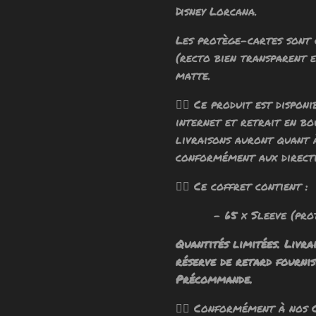
Disney Lorcana.
Les protège-cartes sont 
(recto bien transparent e
matte.
🧙‍♂️ Ce produit est dispo
internet et retrait en bo
livraisons auront quant 
conformément aux directi
🧙‍♂️ Ce coffret contient :
- 65 x Sleeve (protè
Quantités limitées. Livra
réserve de retard fournis
Précommande.
🧙‍♂️ Conformément à nos 