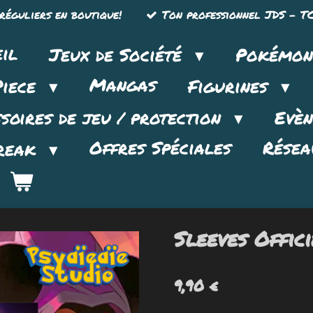
réguliers en boutique!
Ton professionnel JDS - TC
il
Jeux de Société
Pokémo
Mangas
Piece
Figurines
soires de jeu / protection
Evè
Offres Spéciales
Résea
reak
Sleeves Offic
9,90 €