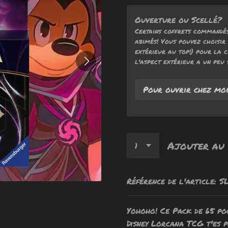
Ouverture ou Scellé?
Certains coffrets commandés
abimés! Vous pouvez choisir 
extérieur au top!) pour la c
l'aspect extérieur a un peu 
Ajouter au 
Référence de l'article:
S
Yohoho! Ce Pack de 65 po
Disney Lorcana TCG t'es p