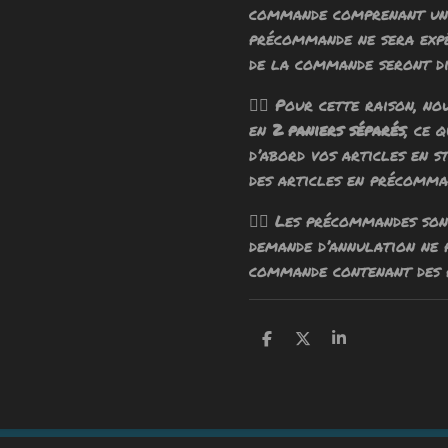
commande comprenant un 
précommande ne sera exp
de la commande seront di
🧙‍♂️ Pour cette raison, n
en
2 paniers séparés
, ce 
d’abord vos articles en s
des articles en précomma
🧙‍♂️ Les précommandes so
demande d’annulation ne
commande contenant des 
P
P
P
a
a
a
r
r
r
t
t
t
a
a
a
g
g
g
e
e
e