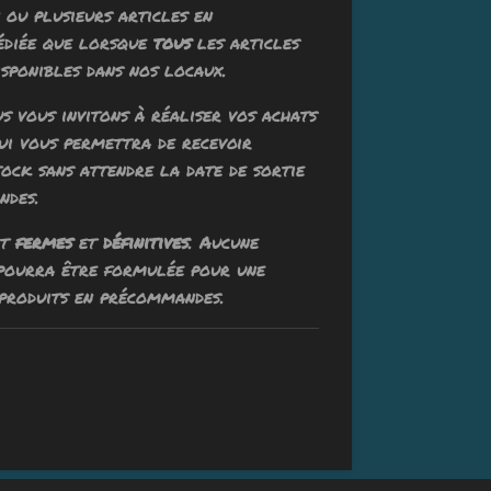
ou plusieurs articles en
édiée que lorsque
tous
les articles
sponibles dans nos locaux.
ous vous invitons à réaliser vos achats
qui vous permettra de recevoir
tock sans attendre la date de sortie
ndes.
nt
fermes
et
définitives
. Aucune
 pourra être formulée pour une
produits en précommandes.