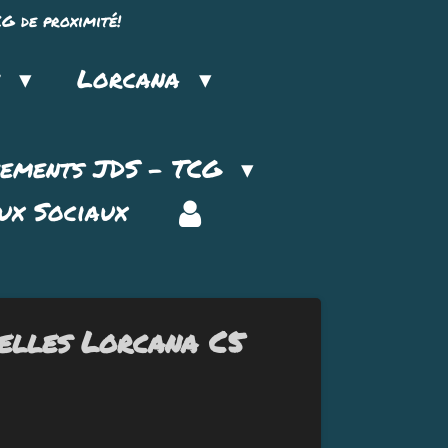
G de proximité!
n
Lorcana
nements JDS - TCG
ux Sociaux
ielles Lorcana C5