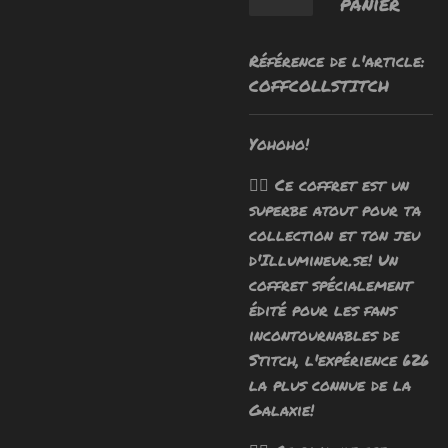
panier
Référence de l'article:
COFFCOLLSTITCH
Yohoho!
🧙‍♂️ Ce coffret est un
superbe atout pour ta
collection et ton jeu
d'Illumineur.se! Un
coffret spécialement
édité pour les fans
incontournables de
Stitch, l'expérience 626
la plus connue de la
Galaxie!