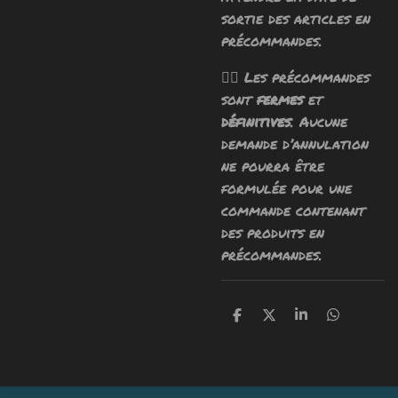
sortie des articles en
précommandes.
🧙‍♂️ Les précommandes
sont
fermes
et
définitives
. Aucune
demande d’annulation
ne pourra être
formulée pour une
commande contenant
des produits en
précommandes.
P
P
P
P
a
a
a
a
r
r
r
r
t
t
t
t
a
a
a
a
g
g
g
g