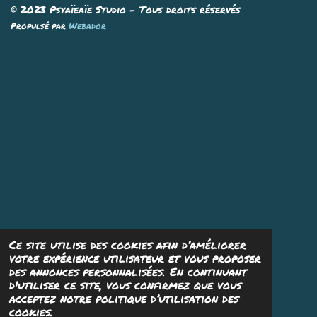
e
e
e
e
© 2023 Psyaïeaïe Studio - Tous droits réservés
r
r
r
r
Propulsé par
Webador
Ce site utilise des cookies afin d’améliorer
votre expérience utilisateur et vous proposer
des annonces personnalisées. En continuant
d'utiliser ce site, vous confirmez que vous
acceptez notre politique d’utilisation des
cookies.