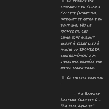
🧙‍♂️ Ce produit est
disponible en Click &
Collect (achat sur
internet et retrait en
boutique) dès le
15/11/2024. Les
livraisons auront
quant à elles lieu à
partir du 27/11/2024,
conformément aux
directives données par
notre fournisseur.
🧙‍♂️ Ce coffret contient
:
- 4 x Booster
Lorcana Chapitre 6 -
"La Mer Azurite"