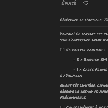
Épuisé
Référence de l'article:
T
Yohoho! Ce format est p
soif d'ouverture avant d'
🧙‍♂️ Ce coffret contient :
- 3 x Booster EV9 Av
- 1 x Carte Promotio
ou Yanmega
Quantités limitées. Livra
réserve de retard fournis
Précommande.
🧙‍♂️ Conformément à nos 