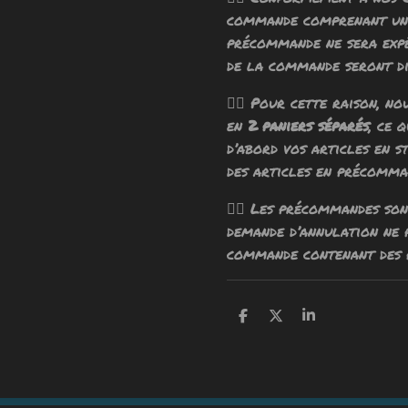
commande comprenant un 
précommande ne sera exp
de la commande seront di
🧙‍♂️ Pour cette raison, n
en
2 paniers séparés
, ce 
d’abord vos articles en s
des articles en précomma
🧙‍♂️ Les précommandes so
demande d’annulation ne
commande contenant des 
P
P
P
a
a
a
r
r
r
t
t
t
a
a
a
g
g
g