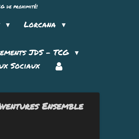
G de proximité!
n
Lorcana
nements JDS - TCG
ux Sociaux
Aventures Ensemble