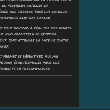
ou plusieurs articles en
édiée que lorsque
tous
les articles
sponibles dans nos locaux.
ous vous invitons à réaliser vos achats
qui vous permettra de recevoir
tock sans attendre la date de sortie
ndes.
nt
fermes
et
définitives
. Aucune
 pourra être formulée pour une
produits en précommandes.