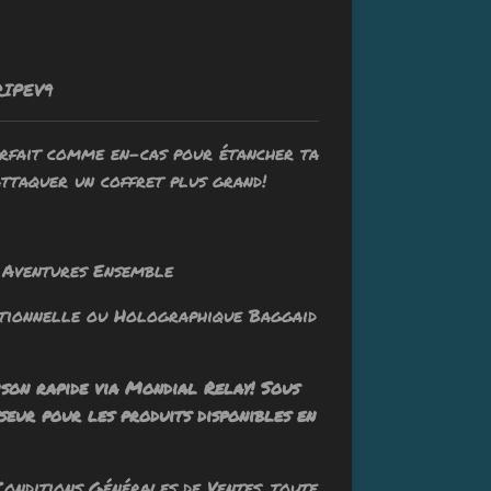
RIPEV9
arfait comme en-cas pour étancher ta
attaquer un coffret plus grand!
entures Ensemble
nnelle ou Holographique Baggaid
ison rapide via Mondial Relay! Sous
seur pour les produits disponibles en
Conditions Générales de Ventes, toute