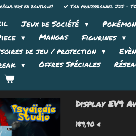
réguliers en boutique!
Ton professionnel JDS - TC
il
Jeux de Société
Pokémo
Mangas
Piece
Figurines
soires de jeu / protection
Evè
Offres Spéciales
Résea
reak
Display EV9 A
189,90 €