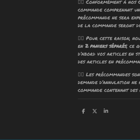
🧙‍♂️ Conformément à nos 
commande comprenant un 
précommande ne sera exp
de la commande seront di
🧙‍♂️ Pour cette raison, n
en
2 paniers séparés
, ce 
d’abord vos articles en s
des articles en précomma
🧙‍♂️ Les précommandes so
demande d’annulation ne
commande contenant des 
P
P
P
a
a
a
r
r
r
t
t
t
a
a
a
g
g
g