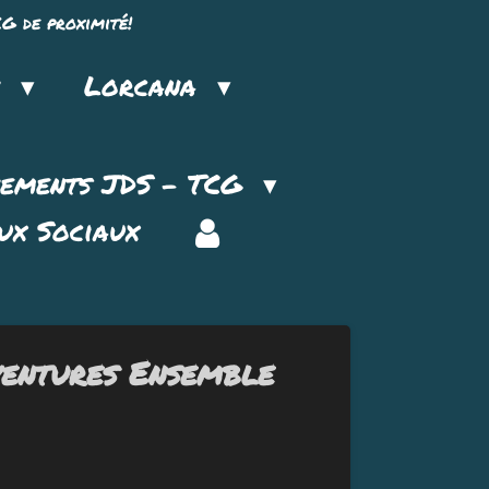
G de proximité!
n
Lorcana
nements JDS - TCG
ux Sociaux
ventures Ensemble