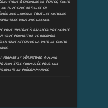
Conditions Générales de Ventes, toute
ou plusieurs articles en
édiée que lorsque
tous
les articles
sponibles dans nos locaux.
ous vous invitons à réaliser vos achats
qui vous permettra de recevoir
tock sans attendre la date de sortie
ndes.
nt
fermes
et
définitives
. Aucune
 pourra être formulée pour une
produits en précommandes.