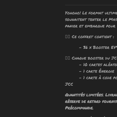
Yohoho! Le format ultime 
souhaitent tenter le Mas
panier et embarque pour 
🧙‍♂️ Ce coffret contient :
- 36 x Booster EV9 A
🧙‍♂️ Chaque booster du J
- 10 cartes aléatoires
- 1 carte Énergie
- 1 carte à code pour
JCC Pokémo
Quantités limitées. Livra
réserve de retard fournis
Précommande.