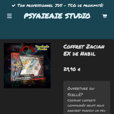
Ton professionnel JDS - TCG de proximité!
Passer
au
PSYAIEAIE STUDIO
contenu
principal
Coffret Zacian
EX de Nabil
29,90 €
Ouverture ou
Scellé?
Certains coffrets
commandés neufs nous
arrivent parfois un peu