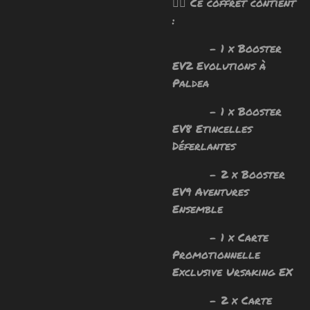
🧙‍♂️ Ce coffret contient
:
- 1 x Booster
EV2 Evolutions à
Paldea
- 1 x Booster
EV8 Etincelles
Déferlantes
- 2 x Booster
EV9 Aventures
Ensemble
- 1 x Carte
Promotionnelle
Exclusive Ursaking EX
- 2 x Carte