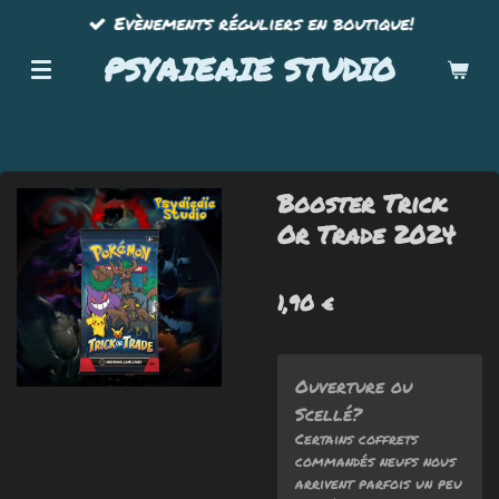
Evènements réguliers en boutique!
Passer
au
PSYAIEAIE STUDIO
contenu
principal
Booster Trick
Or Trade 2024
1,90 €
Ouverture ou
Scellé?
Certains coffrets
commandés neufs nous
arrivent parfois un peu