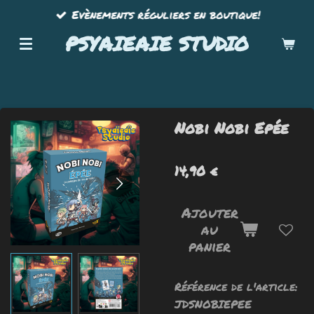
Evènements réguliers en boutique!
Passer
au
PSYAIEAIE STUDIO
contenu
principal
Nobi Nobi Epée
14,90 €
Ajouter
au
panier
Référence de l'article:
JDSNOBIEPEE