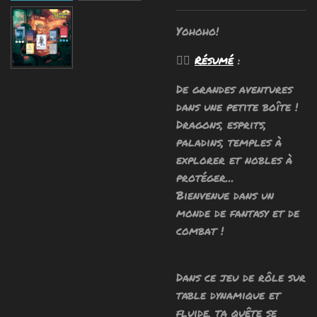
Yohoho!
🧙‍♂️
Résumé
:
De grandes aventures
dans une petite boîte !
Dragons, esprits,
paladins, temples à
explorer et nobles à
protéger...
Bienvenue dans un
monde de fantasy et de
combat !
Dans ce jeu de rôle sur
table dynamique et
fluide, ta quête se