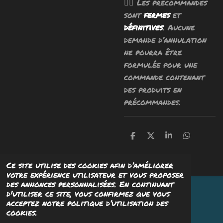
🧙‍♂️ Les précommandes
sont
fermes
et
définitives
. Aucune
demande d’annulation
ne pourra être
formulée pour une
commande contenant
des produits en
précommandes.
P
P
P
P
a
a
a
a
r
r
r
r
t
t
t
t
Ce site utilise des cookies afin d’améliorer
a
a
a
a
votre expérience utilisateur et vous proposer
g
g
g
g
des annonces personnalisées. En continuant
e
e
e
e
© 2023 Psyaïeaïe Studio - Tous droits réservés
d'utiliser ce site, vous confirmez que vous
r
r
r
r
Propulsé par
Webador
acceptez notre politique d’utilisation des
cookies.