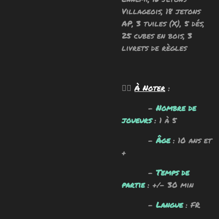
Villageois, 18 jetons
AP, 3 tuiles (X), 5 dés,
25 cubes en bois, 3
livrets de règles
🧙‍♂️
À Noter
:
-
Nombre de
joueurs
: 1 à 5
-
Âge
: 10 ans et
+
-
Temps de
partie
: +/- 30 min
-
Langue
: FR