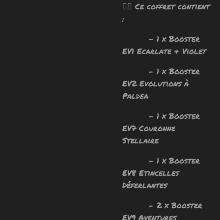
🧙‍♂️ Ce coffret contient
:
- 1 x Booster
EV1 Ecarlate & Violet
- 1 x Booster
EV2 Evolutions à
Paldea
- 1 x Booster
EV7 Couronne
Stellaire
- 1 x Booster
EV8 Etincelles
Déferlantes
- 2 x Booster
EV9 Aventures