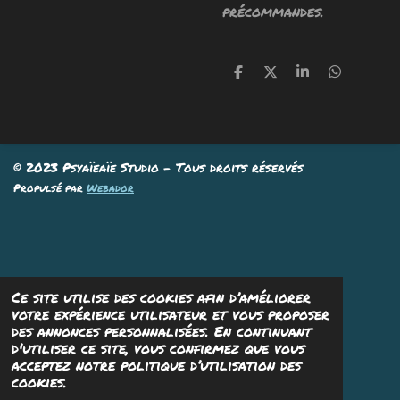
précommandes.
P
P
P
P
a
a
a
a
r
r
r
r
t
t
t
t
a
a
a
a
g
g
g
g
e
e
e
e
© 2023 Psyaïeaïe Studio - Tous droits réservés
r
r
r
r
Propulsé par
Webador
Ce site utilise des cookies afin d’améliorer
votre expérience utilisateur et vous proposer
des annonces personnalisées. En continuant
d'utiliser ce site, vous confirmez que vous
acceptez notre politique d’utilisation des
cookies.