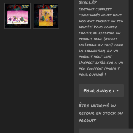
Scellé?
Certains coffrets
commandés neufs nous
arrivent parfois un peu
abimés! Vous pouvez
choisir de recevoir un
produit neuf (aspect
extérieur au top!) pour
la collection, ou un
produit neuf dont
l'aspect extérieur a un
peu souffert (parfait
pour ouvrir!) !
Être informé du
retour en stock du
produit