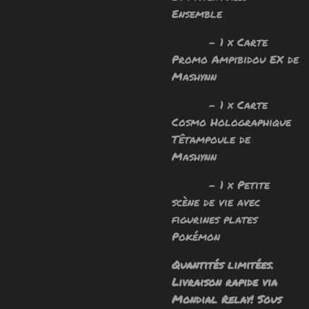
Ensemble
- 1 x Carte
Promo Ampibidou EX de
Mashynn
- 1 x Carte
Cosmo Holographique
Têtampoule de
Mashynn
- 1 x Petite
scène de vie avec
figurines plates
Pokémon
Quantités limitées.
Livraison rapide via
Mondial Relay! Sous