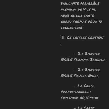
brillante parallèle
premium de Victini,
ainsi qu’une carte
grand format pour ta
collection!
🧙‍♂️ Ce coffret contient
:
- 2 x Booster
EV10.5 Flamme Blanche
- 2 x Booster
EV10.5 Foudre Noire
- 1 x Carte
Promotionnelle
Exclusive AR Victini
- 1 x Carte