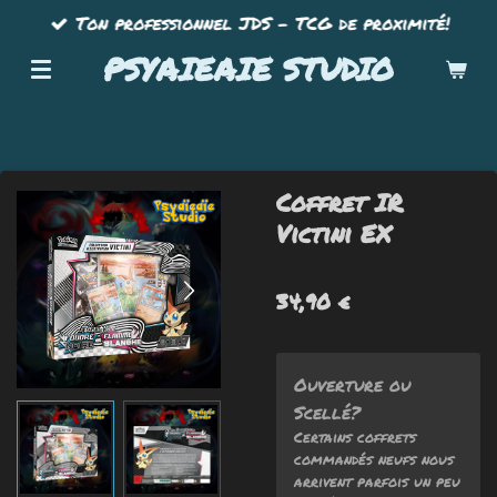
Ton professionnel JDS - TCG de proximité!
Passer
au
PSYAIEAIE STUDIO
contenu
principal
Coffret IR
Victini EX
34,90 €
Ouverture ou
Scellé?
Certains coffrets
commandés neufs nous
arrivent parfois un peu