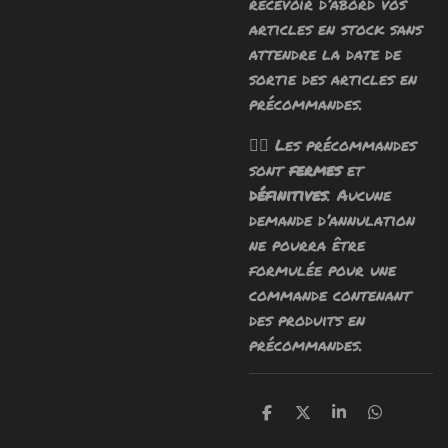
recevoir d’abord vos
articles en stock sans
attendre la date de
sortie des articles en
précommandes.
🧙‍♂️ Les précommandes
sont
fermes
et
définitives
. Aucune
demande d’annulation
ne pourra être
formulée pour une
commande contenant
des produits en
précommandes.
P
P
P
P
a
a
a
a