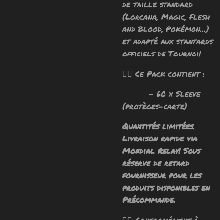
de taille standard
(Lorcana, Magic, Flesh
and Blood, Pokémon...)
et adapté aux stantards
officiels de Tournoi!
🧙‍♂️ Ce Pack contient :
- 60 x Sleeve
(protèges-carte)
Quantités limitées.
Livraison rapide via
Mondial Relay! Sous
réserve de retard
fournisseur pour les
produits disponibles en
Précommande.
🧙‍♂️ Conformément à