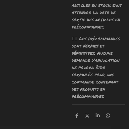
articles en stock sans
attendre la date de
sortie des articles en
précommandes.
🧙‍♂️ Les précommandes
sont
fermes
et
définitives
. Aucune
demande d’annulation
ne pourra être
formulée pour une
commande contenant
des produits en
précommandes.
P
P
P
P
a
a
a
a
r
r
r
r