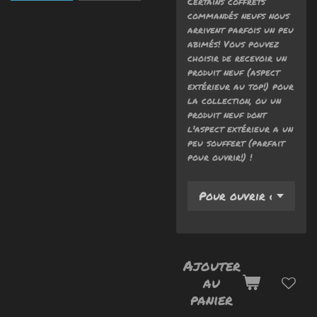
Certains coffrets
commandés neufs nous
arrivent parfois un peu
abimés! Vous pouvez
choisir de recevoir un
produit neuf (aspect
extérieur au top!) pour
la collection, ou un
produit neuf dont
l'aspect extérieur a un
peu souffert (parfait
pour ouvrir!) !
Ajouter
au
panier