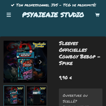
Ton professionnel JDS - TCG de proximité!
Passer
au
PSYAIEAIE STUDIO
contenu
principal
Sleeves
Officielles
Cowboy Bebop -
Spike
9,90 €
Ouverture ou
Scellé?