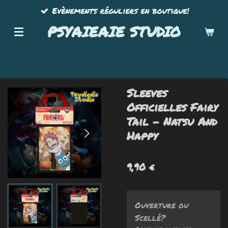
Evènements réguliers en boutique!
Passer
au
PSYAIEAIE STUDIO
contenu
principal
Sleeves
Officielles Fairy
Tail - Natsu And
Happy
9,90 €
Ouverture ou
Scellé?