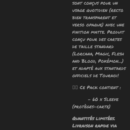
sont conçus pour un
usage quotidien (recto
bien transparent et
verso opaque) avec une
finition matte.
Produit
conçu pour des cartes
de taille standard
(Lorcana, Magic, Flesh
and Blood, Pokémon...)
et adapté aux stantards
officiels de Tournoi!
🧙‍♂️ Ce Pack contient :
- 60 x Sleeve
(protèges-carte)
Quantités limitées.
Livraison rapide via