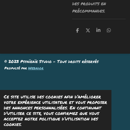
des produits en
précommandes.
P
P
P
P
a
a
a
a
r
r
r
r
t
t
t
t
a
a
a
a
g
g
g
g
e
e
e
e
© 2023 Psyaïeaïe Studio - Tous droits réservés
r
r
r
r
Propulsé par
Webador
Ce site utilise des cookies afin d’améliorer
votre expérience utilisateur et vous proposer
des annonces personnalisées. En continuant
d'utiliser ce site, vous confirmez que vous
acceptez notre politique d’utilisation des
cookies.