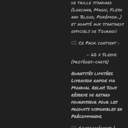
de taille standard
(Lorcana, Magic, Flesh
and Blood, Pokémon...)
et adapté aux stantards
officiels de Tournoi!
🧙‍♂️ Ce Pack contient :
- 60 x Sleeve
(protèges-carte)
Quantités limitées.
Livraison rapide via
Mondial Relay! Sous
réserve de retard
fournisseur pour les
produits disponibles en
Précommande.
🧙‍♂️ Conformément à