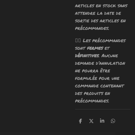
articles en stock sans
attendre la date de
sortie des articles en
précommandes.
🧙‍♂️ Les précommandes
sont
fermes
et
définitives
. Aucune
demande d’annulation
ne pourra être
formulée pour une
commande contenant
des produits en
précommandes.
P
P
P
P
a
a
a
a
r
r
r
r