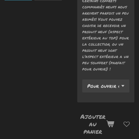
Certains coffrets
commandés neufs nous
arrivent parfois un peu
abimés! Vous pouvez
choisir de recevoir un
produit neuf (aspect
extérieur au top!) pour
la collection, ou un
produit neuf dont
l'aspect extérieur a un
peu souffert (parfait
pour ouvrir!) !
Ajouter
au
panier