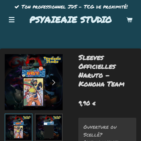
Ton professionnel JDS - TCG de proximité!
Passer
au
PSYAIEAIE STUDIO
contenu
principal
Sleeves
Officielles
Naruto -
Konoha Team
9,90 €
Ouverture ou
Scellé?