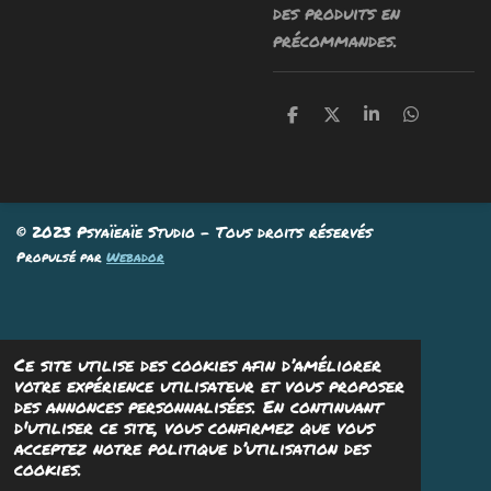
des produits en
précommandes.
P
P
P
P
a
a
a
a
r
r
r
r
t
t
t
t
a
a
a
a
g
g
g
g
e
e
e
e
© 2023 Psyaïeaïe Studio - Tous droits réservés
r
r
r
r
Propulsé par
Webador
Ce site utilise des cookies afin d’améliorer
votre expérience utilisateur et vous proposer
des annonces personnalisées. En continuant
d'utiliser ce site, vous confirmez que vous
acceptez notre politique d’utilisation des
cookies.