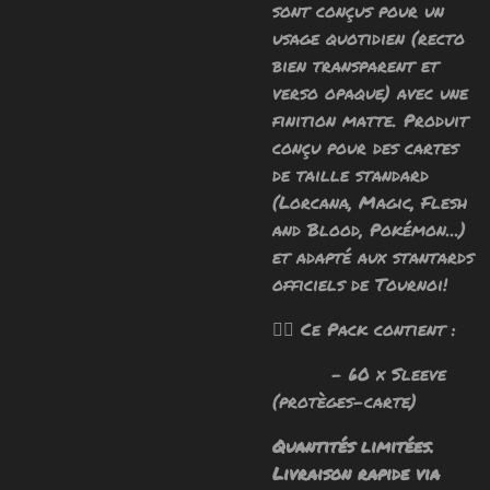
sont conçus pour un
usage quotidien (recto
bien transparent et
verso opaque) avec une
finition matte.
Produit
conçu pour des cartes
de taille standard
(Lorcana, Magic, Flesh
and Blood, Pokémon...)
et adapté aux stantards
officiels de Tournoi!
🧙‍♂️ Ce Pack contient :
- 60 x Sleeve
(protèges-carte)
Quantités limitées.
Livraison rapide via