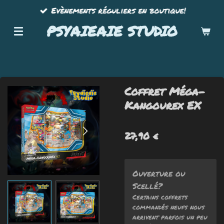
Evènements réguliers en boutique!
Passer
au
PSYAIEAIE STUDIO
contenu
principal
Coffret Méga-
Kangourex EX
27,90 €
Ouverture ou
Scellé?
Certains coffrets
commandés neufs nous
arrivent parfois un peu