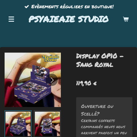
Evènements réguliers en boutique!
Passer
au
PSYAIEAIE STUDIO
contenu
principal
Display OP10 -
Sang Royal
119,90 €
Ouverture ou
Scellé?
Certains coffrets
commandés neufs nous
arrivent parfois un peu