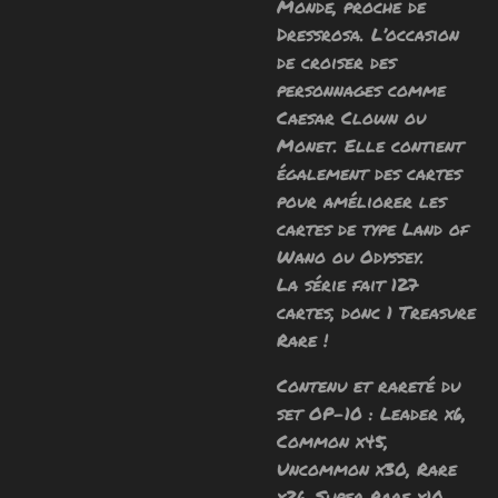
Monde, proche de
Dressrosa. L’occasion
de croiser des
personnages comme
Caesar Clown ou
Monet. Elle contient
également des cartes
pour améliorer les
cartes de type Land of
Wano ou Odyssey.
La série fait 127
cartes, donc 1 Treasure
Rare !
Contenu et rareté du
set OP-10 : Leader x6,
Common x45,
Uncommon x30, Rare
x26, Super Rare x10,