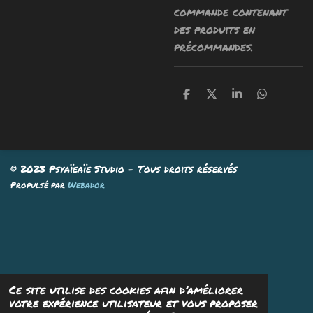
commande contenant
des produits en
précommandes.
P
P
P
P
a
a
a
a
r
r
r
r
t
t
t
t
a
a
a
a
g
g
g
g
e
e
e
e
© 2023 Psyaïeaïe Studio - Tous droits réservés
r
r
r
r
Propulsé par
Webador
Ce site utilise des cookies afin d’améliorer
votre expérience utilisateur et vous proposer