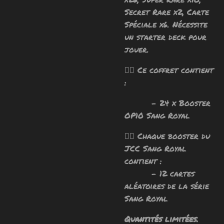
Secret Rare x2, Carte
Spéciale x6.
Nécessite
un starter deck pour
jouer.
🧙‍♂️ Ce coffret contient
:
- 24 x Booster
OP10 Sang Royal
🧙‍♂️ Chaque booster du
JCC Sang Royal
contient :
- 12 cartes
aléatoires de la série
Sang Royal
Quantités limitées.