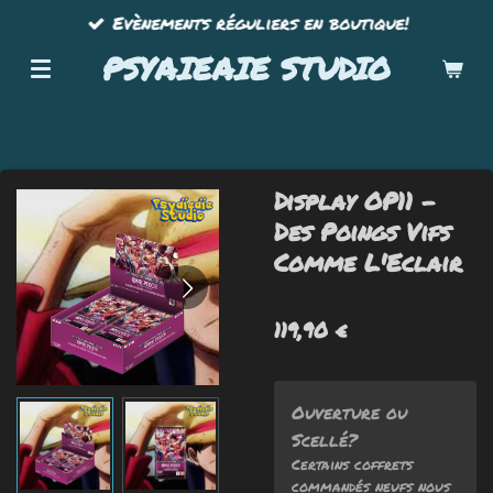
Evènements réguliers en boutique!
Passer
au
PSYAIEAIE STUDIO
contenu
principal
Display OP11 -
Des Poings Vifs
Comme L'Eclair
119,90 €
Ouverture ou
Scellé?
Certains coffrets
commandés neufs nous