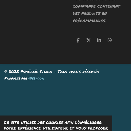
commande contenant
des produits en
précommandes.
P
P
P
P
a
a
a
a
r
r
r
r
t
t
t
t
a
a
a
a
g
g
g
g
e
e
e
e
© 2023 Psyaïeaïe Studio - Tous droits réservés
r
r
r
r
Propulsé par
Webador
Ce site utilise des cookies afin d’améliorer
votre expérience utilisateur et vous proposer