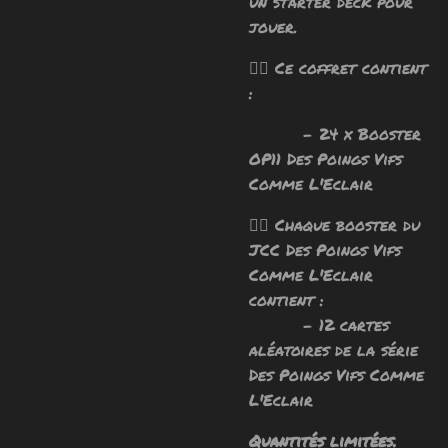
un starter deck pour
jouer.
🧙‍♂️ Ce coffret contient
:
- 24 x Booster
OP11 Des Poings Vifs
Comme L'Eclair
🧙‍♂️ Chaque booster du
JCC Des Poings Vifs
Comme L'Eclair
contient :
- 12 cartes
aléatoires de la série
Des Poings Vifs Comme
L'Eclair
Quantités limitées.