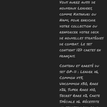
Vous aurez aussi de
nouveaux Leaders,
comme Katakuri ou
Nami, pour enrichir
votre collection ou
renforcer votre deck
de nouvelles stratégies
de combat.
Le set
contient 127 cartes en
français.
Contenu et rareté du
set OP-11 : Leader x6,
Common x45,
Uncommon x30, Rare
x26, Super Rare x10,
Secret Rare x2, Carte
Spéciale x6.
Nécessite