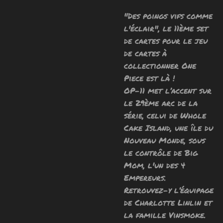
"
Des poings vifs comme
l'éclair
", le 11ème set
de cartes pour le jeu
de cartes à
collectionner One
Piece est là !
OP-11 met l’accent sur
le 29ème arc de la
série, celui de Whole
Cake Island, une île du
Nouveau Monde, sous
le contrôle de Big
Mom, l'un des 4
Empereurs.
Retrouvez-y l’équipage
de Charlotte Linlin et
la famille Vinsmoke.