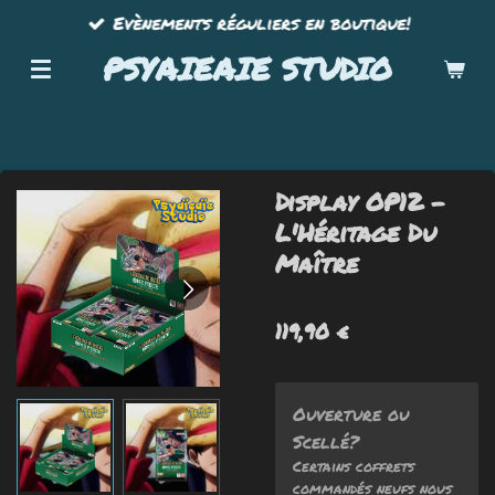
Evènements réguliers en boutique!
Passer
au
PSYAIEAIE STUDIO
contenu
principal
Display OP12 -
L'Héritage Du
Maître
119,90 €
Ouverture ou
Scellé?
Certains coffrets
commandés neufs nous