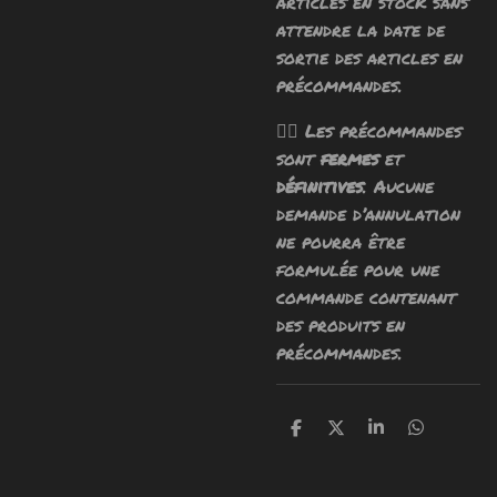
articles en stock sans
attendre la date de
sortie des articles en
précommandes.
🧙‍♂️ Les précommandes
sont
fermes
et
définitives
. Aucune
demande d’annulation
ne pourra être
formulée pour une
commande contenant
des produits en
précommandes.
P
P
P
P
a
a
a
a
r
r
r
r
t
t
t
t