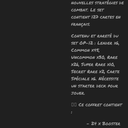
nouvelles stratégies de
combat.
Le set
contient 127 cartes en
français.
Contenu et rareté du
set OP-12 : Leader x6,
Common x45,
Uncommon x30, Rare
x26, Super Rare x10,
Secret Rare x2, Carte
Spéciale x6.
Nécessite
un starter deck pour
jouer.
🧙‍♂️ Ce coffret contient
:
- 24 x Booster