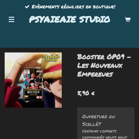
Evènements réguliers en boutique!
Passer
au
PSYAIEAIE STUDIO
contenu
principal
Booster OP09 -
Les Nouveaux
Empereurs
5,90 €
Ouverture ou
Scellé?
Certains coffrets
commandés neufs nous