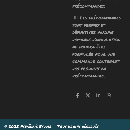
précommandes.
🧙‍♂️ Les précommandes
sont
fermes
et
définitives
. Aucune
demande d’annulation
ne pourra être
formulée pour une
commande contenant
des produits en
précommandes.
P
P
P
P
a
a
a
a
r
r
r
r
t
t
t
t
a
a
a
a
g
g
g
g
e
e
e
e
© 2023 Psyaïeaïe Studio - Tous droits réservés
r
r
r
r