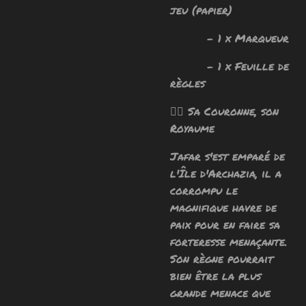
jeu (papier)
- 1 x Marqueur
- 1 x Feuille de
règles
🧙‍♂️
Sa Couronne, son
Royaume
Jafar s'est emparé de
l'Île d'Archazia, il a
corrompu le
magnifique havre de
paix pour en faire sa
forteresse menaçante.
Son règne pourrait
bien être la plus
grande menace que