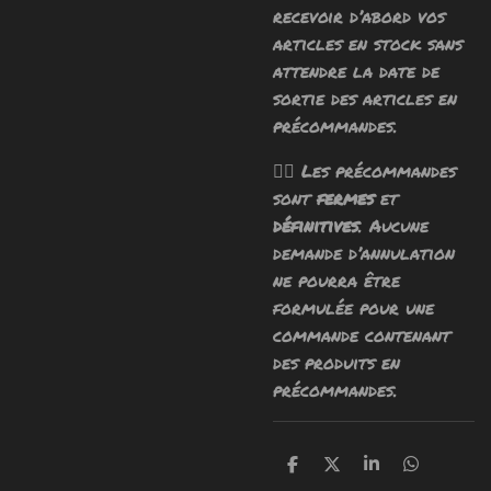
recevoir d’abord vos
articles en stock sans
attendre la date de
sortie des articles en
précommandes.
🧙‍♂️ Les précommandes
sont
fermes
et
définitives
. Aucune
demande d’annulation
ne pourra être
formulée pour une
commande contenant
des produits en
précommandes.
P
P
P
P
a
a
a
a