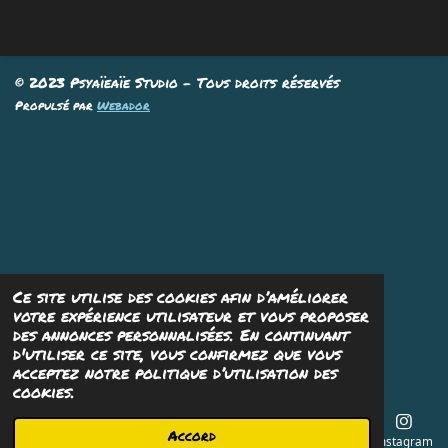
r
r
r
r
t
t
t
t
a
a
a
a
g
g
g
g
e
e
e
e
© 2023 Psyaïeaïe Studio - Tous droits réservés
r
r
r
r
Propulsé par
Webador
Ce site utilise des cookies afin d’améliorer
votre expérience utilisateur et vous proposer
des annonces personnalisées. En continuant
d'utiliser ce site, vous confirmez que vous
acceptez notre politique d’utilisation des
cookies.
Accord
E-mail
Téléphone
Carte
Instagram