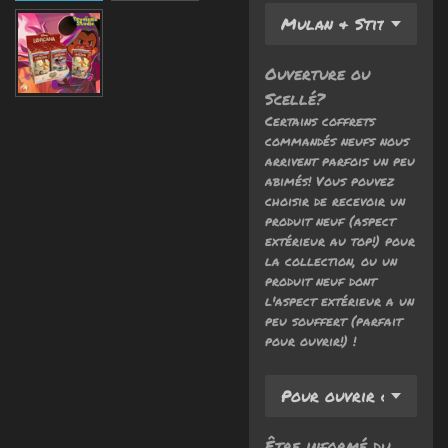
Ouverture ou
Scellé?
Certains coffrets
commandés neufs nous
arrivent parfois un peu
abimés! Vous pouvez
choisir de recevoir un
produit neuf (aspect
extérieur au top!) pour
la collection, ou un
produit neuf dont
l'aspect extérieur a un
peu souffert (parfait
pour ouvrir!) !
Être informé du