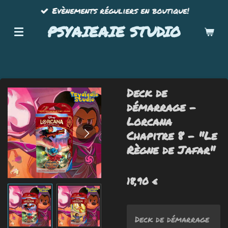
Evènements réguliers en boutique!
Passer
au
PSYAIEAIE STUDIO
contenu
principal
Deck de
démarrage -
Lorcana
Chapitre 8 - "Le
Règne de Jafar"
18,90 €
Deck de démarrage