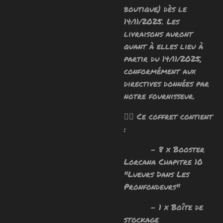
boutique) dès le
14/11/2025. Les
livraisons auront
quant à elles lieu à
partir du 14/11/2025,
conformément aux
directives données par
notre fournisseur.
🧙‍♂️ Ce coffret contient
:
- 8 x Booster
Lorcana Chapitre 10
"Lueurs Dans Les
Pronfondeurs"
- 1 x Boîte de
stockage