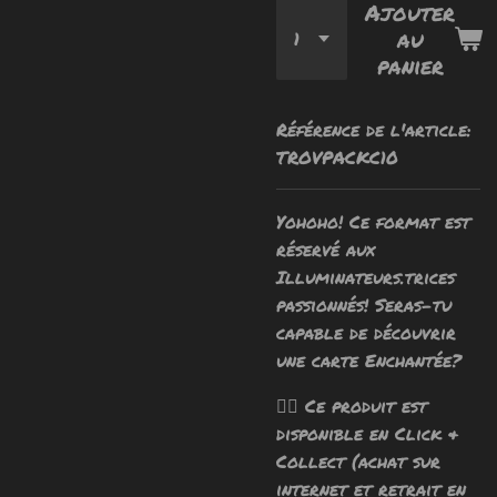
Ajouter
au
panier
Référence de l'article:
TROVPACKC10
Yohoho! Ce format est
réservé aux
Illuminateurs.trices
passionnés! Seras-tu
capable de découvrir
une carte Enchantée?
🧙‍♂️ Ce produit est
disponible en Click &
Collect (achat sur
internet et retrait en