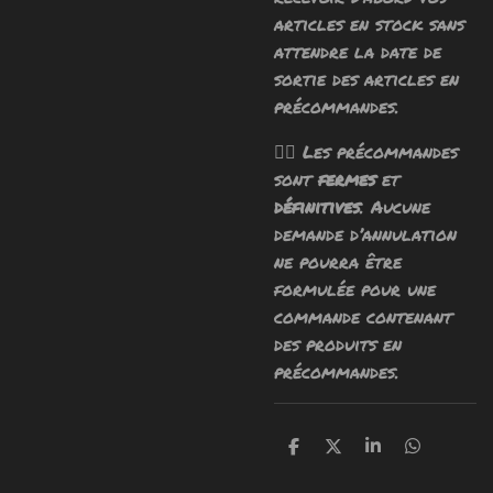
articles en stock sans
attendre la date de
sortie des articles en
précommandes.
🧙‍♂️ Les précommandes
sont
fermes
et
définitives
. Aucune
demande d’annulation
ne pourra être
formulée pour une
commande contenant
des produits en
précommandes.
P
P
P
P
a
a
a
a
r
r
r
r