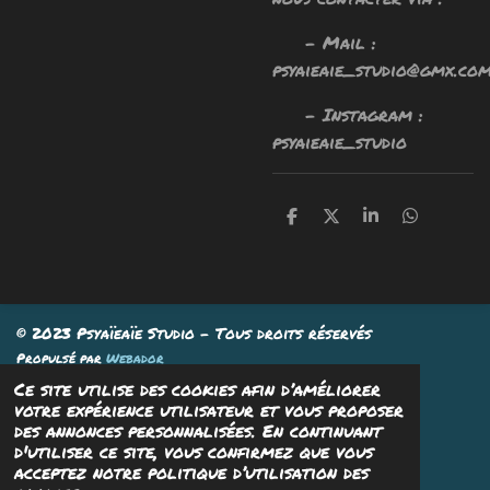
- Mail :
psyaieaie_studio@gmx.co
- Instagram :
psyaieaie_studio
P
P
P
P
a
a
a
a
r
r
r
r
t
t
t
t
a
a
a
a
g
g
g
g
e
e
e
e
© 2023 Psyaïeaïe Studio - Tous droits réservés
r
r
r
r
Propulsé par
Webador
Ce site utilise des cookies afin d’améliorer
votre expérience utilisateur et vous proposer
des annonces personnalisées. En continuant
d'utiliser ce site, vous confirmez que vous
acceptez notre politique d’utilisation des