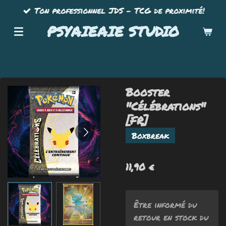
Ton professionnel JDS - TCG de proximité!
Passer
au
PSYAIEAIE STUDIO
contenu
principal
Booster
"Célébrations"
[FR]
Boxbreak
11,90 €
Être informé du
retour en stock du