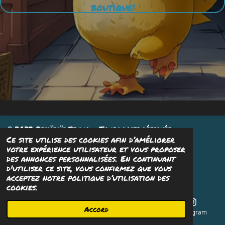
boutique!
© 2023 Psyaïeaïe Studio - Tous droits réservés
Ce site utilise des cookies afin d’améliorer
Propulsé par
Webador
votre expérience utilisateur et vous proposer
des annonces personnalisées. En continuant
d'utiliser ce site, vous confirmez que vous
acceptez notre politique d’utilisation des
cookies.
Accord
E-mail
Téléphone
Carte
Instagram