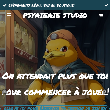
Ton professionnel JDS - TCG de proximi
Passer
au
PSYAIEAIE STUDIO
contenu
principal
On attendait plus que toi
pour commencer à jouer!
clique ici pour Réserver ta session de jeu en